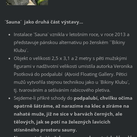
´Sauna´ jako druhá část výstavy…
Instalace ´Sauna´ vznikla v letošním roce, v roce 2013 a
představuje pánskou alternativu po ženském ´´Bikiny
Klubu´.
Objekt o velikosti 2,5 x 3,1 a 2 metry s pěti mužskými
figurami v nadživotní velikosti umístila autorka Veronika
Psotková do podpalubí (A)void Floating Gallery. Pětici
mužů vytvořila stejnou technikou jako u ´Bikiny Klubu´,
tj. tvarováním a sešíváním rabicového pletiva.
Sejdeme-li příkré schody do
podpalubí, chvilku očima
opatrně šátráme, až narazíme na klec a zíráme na
nahaté muže, již ne sice v barvách černých, ale
tělových, jak se potí na železných lavicích
stísněného prostoru sauny.