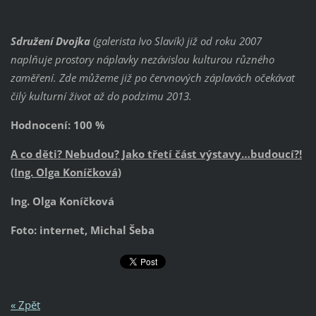
Sdružení Dvojka
(galerista Ivo Slavík) již od roku 2007
naplňuje prostory náplavky nezávislou kulturou různého
zaměření.
Zde můžeme již
po červnových záplavách očekávat
čilý kulturní život až do podzimu 2013.
Hodnocení: 100 %
A co děti? Nebudou? Jako třetí část výstavy…budoucí?!
(Ing. Olga Koníčková)
Ing. Olga Koníčková
Foto: internet, Michal Šeba
« Zpět