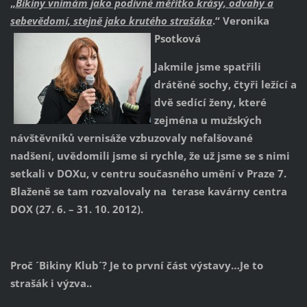
„
Bikiny vnímám jako podivné měřítko krásy, odvahy a
sebevědomí, stejně jako krutého strašáka
.“ Veronika
Psotková
Jakmile jsme spatřili
drátěné sochy,
čtyři ležící a
dvě sedící ženy, které
zejména u mužských
návštěvníků vernisáže vzbuzovaly nefalšované
nadšení, uv
ědomili jsme si rychle, že už jsme se s nimi
setkali v DOXu, v centru současného umění v Praze 7.
Blaženě se tam rozvalovaly na terase kavárny centra
DOX (27. 6. – 31. 10. 2012).
Proč ´Bikiny Klub´? Je to první část výstavy…Je to
strašák i výzva..