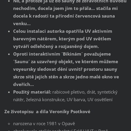
No, a protože já už do sauny ze zdravotních důvodů
nechodím, docela jsem jim to přála… stačila mi
docela k radosti ta přírodní červencová sauna
venku…
Celou instalaci autorka opatřila UV aktivním
barevným nátěrem, kterým pod UV světlem
vytváří odlehčený a rozjasněný dojem.
Oproti interaktivním ´Bikinám´ považujeme
´Saunu´ za uzavřený objekt, ve kterém můžeme
voyeursky sledovat dění uvnitř prostoru sauny
skrze sítě jejích stěn a skrze jedno malé okno ve
dveřích…
Použitý materiál:
rabicové pletivo, drát, syntetický
nátěr, železná konstrukce, UV barva, UV osvětlení
Ze životopisu a díla Veroniky Psotkové
narozena v roce 1981 v Opavě
absolvovala ateliér sochařství FaVU VUT v Brně