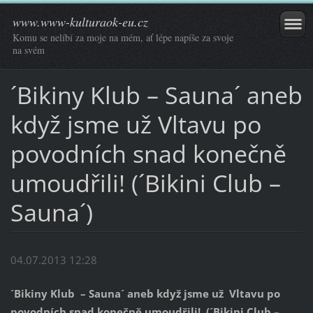
www.www-kulturaok-eu.cz
Komu se nelíbí za moje na mém, ať lépe napíše za svoje
na svém
´Bikiny Klub – Sauna´ aneb
když jsme už Vltavu po
povodních snad konečně
umoudřili! (´Bikini Club –
Sauna´)
04.07.2013 12:28
´Bikiny Klub – Sauna´ aneb když jsme už Vltavu po
povodních snad konečně umoudřili! (´Bikini Club –