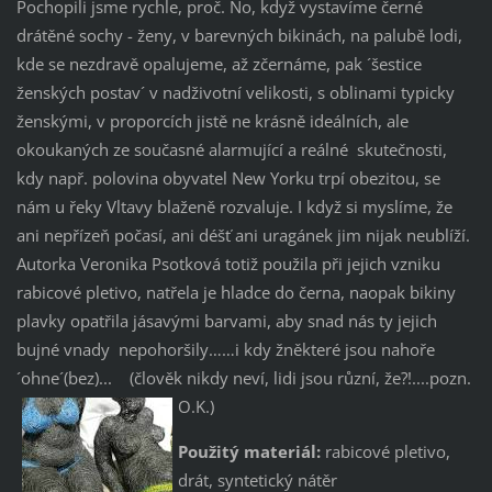
Pochopili jsme rychle, proč. No, když vystavíme černé
drátěné sochy - ženy, v barevných bikinách, na palubě lodi,
kde se nezdravě opalujeme, až zčernáme, pak ´šestice
ženských postav´ v nadživotní velikosti, s oblinami typicky
ženskými, v proporcích jistě ne krásně ideálních, ale
okoukaných ze současné alarmující a reálné skutečnosti,
kdy např. polovina obyvatel New Yorku trpí obezitou, se
nám u řeky Vltavy blaženě rozvaluje. I když si myslíme, že
ani nepřízeň počasí, ani déšť ani uragánek jim nijak neublíží.
Autorka Veronika Psotková totiž použila při jejich vzniku
rabicové pletivo, natřela je hladce do černa, naopak bikiny
plavky opatřila jásavými barvami, aby snad nás ty jejich
bujné vnady nepohoršily……i kdy žněkteré jsou nahoře
´ohne´(bez)... (člověk nikdy neví, lidi jsou různí, že?!....pozn.
O.K.)
Použitý materiál:
rabicové pletivo,
drát, syntetický nátěr