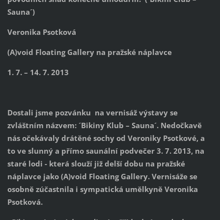
Sauna´)
Veronika Psotková
(A)void Floating Gallery na pražské náplavce
1. 7. – 14. 7. 2013
Dostali jsme pozvánku na vernisáž výstavy se
zvláštním názvem: ´Bikiny Klub – Sauna´. Nedočkavě
nás očekávaly drátěné sochy od Veroniky Psotkové, a
to ve slunný a přímo saunální podvečer 3. 7. 2013, na
staré lodi - která slouží již delší dobu na pražské
náplavce jako (A)void Floating Gallery. Vernisáže se
osobně zúčastnila i sympatická umělkyně Veronika
Psotková.