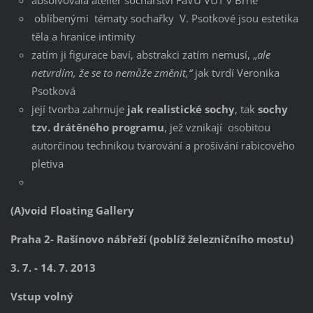
oblíbenými tématy sochařky V. Psotkové jsou estetika
těla a hranice intimity
zatím ji figurace baví, abstrakci zatím nemusí, „
ale
netvrdím, že se to nemůže změnit,“
jak tvrdí Veronika
Psotková
její tvorba zahrnuje
jak realistické sochy
, tak
sochy
tzv. drátěného programu
, jež vznikají osobitou
autorčinou technikou tvarování a prošívání rabicového
pletiva
(A)void Floating Gallery
Praha 2- Rašínovo nábřeží (poblíž železničního mostu)
3. 7. -
14. 7. 2013
Vstup volný