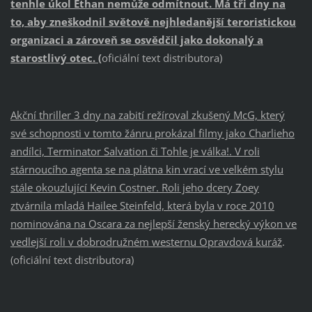
tenhle úkol Ethan nemůže odmítnout. Má tři dny na
to, aby zneškodnil světově nejhledanější teroristickou
organizaci a zároveň se osvědčil jako dokonalý a
starostlivý otec.
(
oficiální text distributora)
Akční thriller 3 dny na zabití režíroval zkušený McG, který
své schopnosti v tomto žánru prokázal filmy jako Charlieho
andílci, Terminator Salvation či Tohle je válka!. V roli
stárnoucího agenta se na plátna kin vrací ve velkém stylu
stále okouzlující Kevin Costner. Roli jeho dcery Zoey
ztvárnila mladá Hailee Steinfeld, která byla v roce 2010
nominována na Oscara za nejlepší ženský herecký výkon ve
vedlejší roli v dobrodružném westernu Opravdová kuráž
.
(oficiální text distributora)