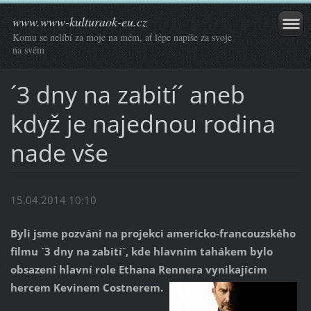
www.www-kulturaok-eu.cz
Komu se nelíbí za moje na mém, ať lépe napíše za svoje
na svém
´3 dny na zabití´ aneb
když je najednou rodina
nade vše
15.04.2014 10:10
Byli jsme pozváni na projekci americko-francouzského
filmu ´3 dny na zabití´, kde hlavním tahákem bylo
obsazení hlavní role Ethana Rennera vynikajícím
hercem Kevinem Costnerem.