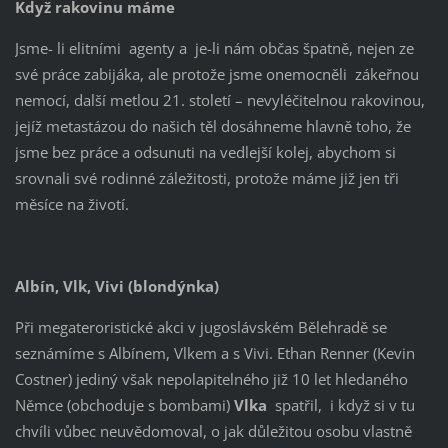
Když rakovinu máme
Jsme- li elitními agenty a je-li nám občas špatně, nejen ze
své práce zabijáka, ale protože jsme onemocněli zákeřnou
nemocí, další metlou 21. století – nevyléčitelnou rakovinou,
jejíž metastázou do našich těl dosáhneme hlavně toho, že
jsme bez práce a odsunuti na vedlejší kolej, abychom si
srovnali své rodinné záležitosti, protože máme již jen tři
měsíce na životí.
Albín, Vlk, Vivi (blondýnka)
Při megateroristické akci v jugoslávském Bělehradě se
seznámíme s Albínem, Vlkem a s Vivi. Ethan Renner (Kevin
Costner) jediný však nepolapitelného již 10 let hledaného
Němce (obchoduje s bombami)
Vlka
spatřil, i když si v tu
chvíli vůbec neuvědomoval, o jak důležitou osobu vlastně