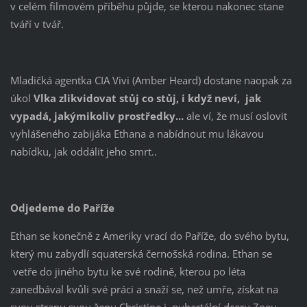
v celém filmovém příběhu půjde, se kterou nakonec stane
tváří v tvář.
Mladičká agentka CIA Vivi (Amber Heard) dostane naopak za
úkol
Vlka zlikvidovat stůj co stůj, i když neví, jak
vypadá, jakýmikoliv prostředky...
ale ví, že musí oslovit
vyhlášeného zabijáka Ethana a nabídnout mu lákavou
nabídku, jak oddálit jeho smrt..
Odjedeme do Paříže
Ethan se konečně z Ameriky vrací do Paříže, do svého bytu,
který mu zabydlí squaterská černošská rodina. Ethan se
vetře do jiného bytu ke své rodině, kterou po léta
zanedbával kvůli své práci a snaží se, než umře, získat na
svou stranu svou ženu Christine i pubertální dceru Zoeu