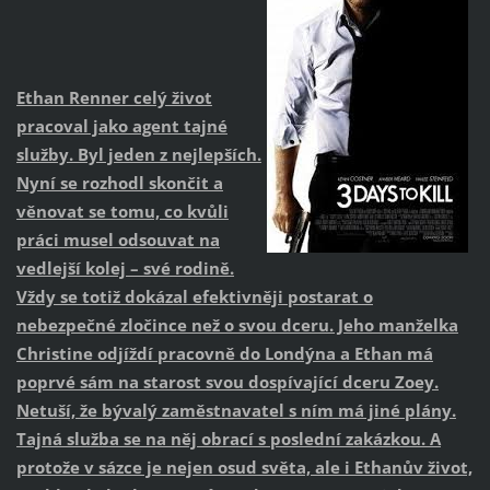
Ethan Renner celý život
pracoval jako agent tajné
služby. Byl jeden z nejlepších.
Nyní se rozhodl skončit a
věnovat se tomu, co kvůli
práci musel odsouvat na
vedlejší kolej – své rodině.
Vždy se totiž dokázal efektivněji postarat o
nebezpečné zločince než o svou dceru. Jeho manželka
Christine odjíždí pracovně do Londýna a Ethan má
poprvé sám na starost svou dospívající dceru Zoey.
Netuší, že bývalý zaměstnavatel s ním má jiné plány.
Tajná služba se na něj obrací s poslední zakázkou. A
protože v sázce je nejen osud světa, ale i Ethanův život,