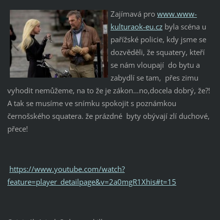
Zajímavá pro
www.www-
kulturaok-eu.cz
byla scéna u
pařížské policie, kdy jsme se
dozvěděli, že squatery, kteří
se nám vloupají do bytu a
zabydlí se tam, přes zimu
vyhodit nemůžeme, na to že je zákon…no,docela dobrý, že?!
A tak se musíme ve snímku spokojit s poznámkou
černošského squatera. že prázdné byty obývají zlí duchové,
přece!
https://www.youtube.com/watch?
feature=player_detailpage&v=2a0mgR1Xhis#t=15