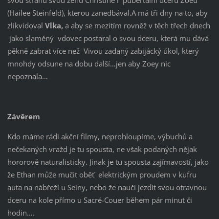
(Hailee Steinfeld), kterou zanedbával.A má tři dny na to, aby
zlikvidoval
Vlka,
a aby se mezitím rovněž v těch třech dnech
jako slaměný vdovec postaral o svou dceru, která mu dává
pěkně zabrat více než Vivou zadaný zabijácký úkol, který
mnohdy odsune na dobu další…jen aby Zoey nic
nepoznala…
Závěrem
Kdo máme rádi akční filmy, neprohloupíme, výbuchů a
nečekaných vražd je tu spousta, ne však podaných nějak
hororově naturalisticky. Jinak je tu spousta zajímavostí, jako
že Ethan může mučit oběť elektrickým proudem v kufru
auta na nábřeží u Seiny, nebo že naučí jezdit svou otravnou
dceru na kole přímo u Sacré-Couer během pár minut či
hodin….