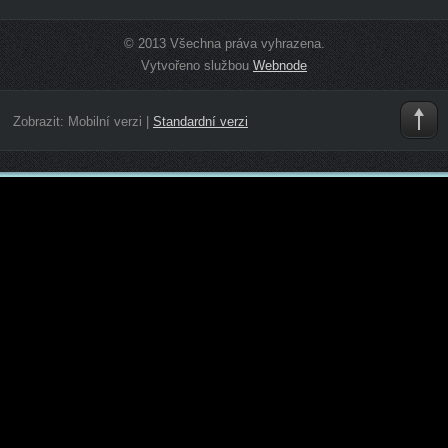
© 2013 Všechna práva vyhrazena.
Vytvořeno službou
Webnode
Zobrazit:
Mobilní verzi
|
Standardní verzi