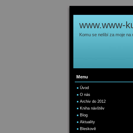
www.www-kul
Komu se nelíbí za moje na
Menu
Úvod
O nás
Archiv do 2012
Kniha návštěv
Blog
Aktuality
Bleskově