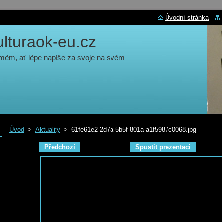
Úvodní stránka
turaok-eu.cz
 mém, ať lépe napíše za svoje na svém
Úvod
>
Aktuality
>
61fe61e2-2d7a-5b5f-801a-a1f5987c0068.jpg
Předchozí
Spustit prezentaci