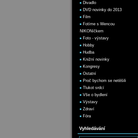
Divadlo
DVD novinky do 2013
Film
Fotíme s Wencou
NIKONíčkem
Foto - výstavy
Hobby
Hudba
Knižní novinky
Kongresy
Ostatní
Proč bychom se netěšili
Tlukot srdcí
Vše o bydlení
Výstavy
Zdraví
Fóra
Vyhledávání