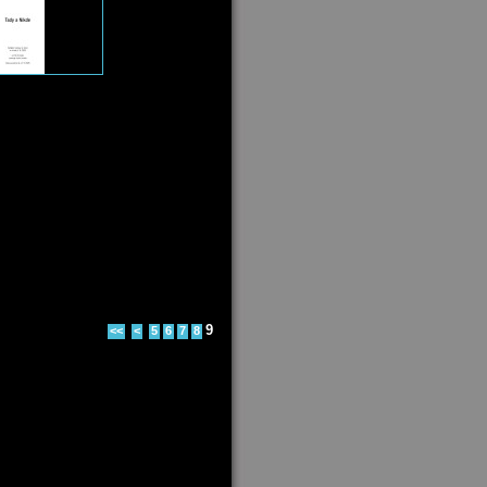
9
<<
<
5
6
7
8