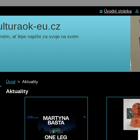
Úvodní stránka
turaok-eu.cz
 mém, ať lépe napíše za svoje na svém
Úvod
>
Aktuality
Aktuality