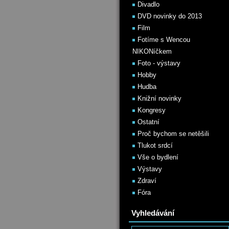
Divadlo
DVD novinky do 2013
Film
Fotíme s Wencou
NIKONíčkem
Foto - výstavy
Hobby
Hudba
Knižní novinky
Kongresy
Ostatní
Proč bychom se netěšili
Tlukot srdcí
Vše o bydlení
Výstavy
Zdraví
Fóra
Vyhledávání