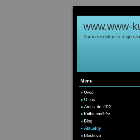
www.www-kul
Komu se nelíbí za moje na
Menu
Úvod
O nás
Archiv do 2012
Kniha návštěv
Blog
Aktuality
Bleskově