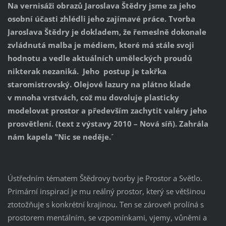
Na vernisáži obrazů Jaroslava Štědry jsme za jeho
osobní účasti zhlédli jeho zajímavé práce. Tvorba
Jaroslava Štědry je dokladem, že řemeslně dokonale
zvládnutá malba je médiem, které má stále svoji
hodnotu a vedle aktuálních uměleckých proudů
nikterak nezaniká.
Jeho postup je takřka
staromistrovský. Olejové lazury na plátno klade
v mnoha vrstvách, což mu dovoluje plasticky
modelovat prostor a především zachytit valéry jeho
prosvětlení. (text z výstavy 2010 – Nová síň). Zahrála
nám kapela "Nic se neděje.´
Ústředním tématem Štědrovy tvorby je Prostor a Světlo.
Primární inspirací je mu reálný prostor, který se většinou
ztotožňuje s konkrétní krajinou. Ten se zároveň prolíná s
prostorem mentálním, se vzpomínkami, vjemy, vůněmi a