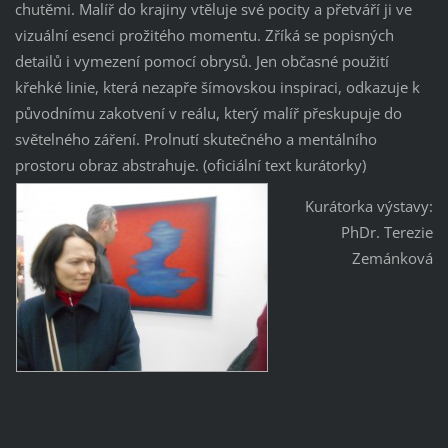
chutěmi. Malíř do krajiny vtěluje své pocity a přetváří ji ve
vizuální esenci prožitého momentu. Zříká se popisných
detailů i vymezení pomocí obrysů. Jen občasné použití
křehké linie, která nezapře šímovskou inspiraci, odkazuje k
původnímu zakotvení v reálu, který malíř přeskupuje do
světelného záření. Prolnutí skutečného a mentálního
prostoru obraz abstrahuje. (oficiální text kurátorky)
Kurátorka výstavy:
PhDr. Terezie
Zemánková