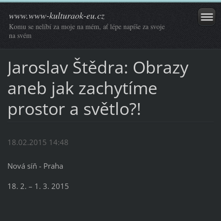
www.www-kulturaok-eu.cz
Komu se nelíbí za moje na mém, ať lépe napíše za svoje
na svém
Jaroslav Štědra: Obrazy
aneb jak zachytíme
prostor a světlo?!
18.02.2015 14:48
Nová síň - Praha
18. 2. – 1. 3. 2015