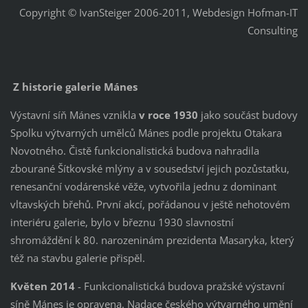
Copyright © IvanSteiger 2006-2011, Webdesign Hofman-IT
Consulting
Z historie galerie Mánes
Výstavní síň Mánes vznikla
v roce 1930
jako součást budovy
Spolku výtvarných umělců Mánes podle projektu Otakara
Novotného. Čistě funkcionalistická budova nahradila
zbourané Šítkovské mlýny a v sousedství jejich pozůstatku,
renesanční vodárenské věže, vytvořila jednu z dominant
vltavských břehů. První akcí, pořádanou v ještě nehotovém
interiéru galerie, bylo v březnu 1930 slavnostní
shromáždění k 80. narozeninám prezidenta Masaryka, který
též na stavbu galerie přispěl.
Květen 2014
- Funkcionalistická budova pražské výstavní
síně Mánes je opravena. Nadace českého výtvarného umění