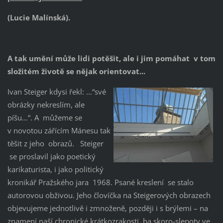
(Lucie Malínská).
A tak umění může lidi potěšit, ale i jim pomáhat v tom
složitém životě se nějak orientovat...
Ivan Steiger kdysi řekl: …“své
obrázky nekreslím, ale
píšu…“. A můžeme se
v novotou zářícím Mánesu tak
těšit z jeho obrazů. Steiger
se proslavil jako poetický
karikaturista, i jako politický
kronikář Pražského jara 1968. Psané kreslení se stalo
autorovou obživou. Jeho človíčka na Steigerových obrazech
objevujeme jednotlivě i zmnoženě, později i s brýlemi – na
znamení naší chronické krátkozrakosti, ba skoro-slepoty ve