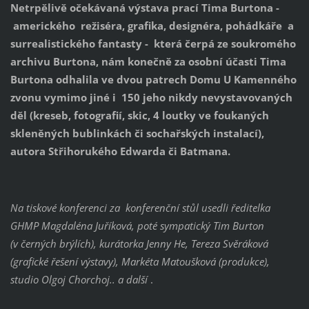
Netrpělivě očekávaná výstava prací Tima Burtona -
amerického režiséra, grafika, designéra, pohádkáře a
surrealistického fantasty - která čerpá ze soukromého
archivu Burtona, nám konečně za osobní účasti Tima
Burtona odhalila ve dvou patrech Domu U Kamenného
zvonu vymimo jiné i 150 jeho nikdy nevystavovaných
děl (kreseb, fotografií, skic, 4 loutky ve foukaných
skleněných bublinkách či sochařských instalací),
autora Střihorukého Edwarda či Batmana.
Na tiskové konferenci za konferenční stůl usedli ředitelka
GHMP Magdaléna Juříková, poté sympatický Tim Burton
(v černých brýlích), kurátorka Jenny He, Tereza Svěráková
(grafické řešení výstavy), Markéta Matoušková (produkce),
studio Olgoj Chorchoj.. a další
.