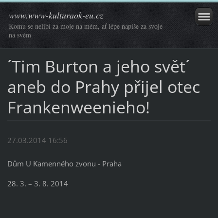
www.www-kulturaok-eu.cz
Komu se nelíbí za moje na mém, ať lépe napíše za svoje
na svém
´Tim Burton a jeho svět´
aneb do Prahy přijel otec
Frankenweenieho!
27.03.2014 16:56
Dům U Kamenného zvonu - Praha
28. 3. – 3. 8. 2014