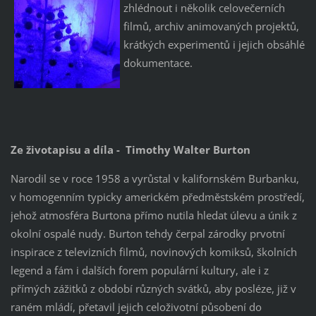
zhlédnout i několik celovečerních
filmů, archiv animovaných projektů,
krátkých experimentů i jejich obsáhlé
dokumentace.
Ze životapisu a díla - Timothy Walter Burton
Narodil se v roce 1958 a vyrůstal v kalifornském Burbanku,
v homogenním typicky americkém předměstském prostředí,
jehož atmosféra Burtona přímo nutila hledat úlevu a únik z
okolní ospalé nudy. Burton tehdy čerpal zárodky prvotní
inspirace z televizních filmů, novinových komiksů, školních
legend a fám i dalších forem populární kultury, ale i z
přímých zážitků z období různých svátků, aby posléze, již v
raném mládí, přetavil jejich celoživotní působení do