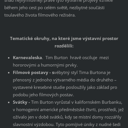
během jeho cest po celém světě, nezbytné součásti
toulavého života filmového režiséra.
Tematické okruhy, na které jsme výstavní prostor
rozdělili:
Karnevaleska
. Tim Burton hravě osciluje mezi
hororovými a humornými prvky.
Filmové postavy - s
vébytný styl Tima Burtona je
přenosný z jednoho výtvarného média do druhého –
vystavené kresebné studie posloužily jako základ pro
podobu jeho filmových postav.
Svátky -
Tim Burton vyrůstal v kalifornském Burbanku,
v homogenní americké předměstské čtvrti, prostředí, jež
ožívalo jen v době svátků, kdy se místní domy rozzářily
slavnostní výzdobou. Tyto pomíjivé úniky z nudné šedi