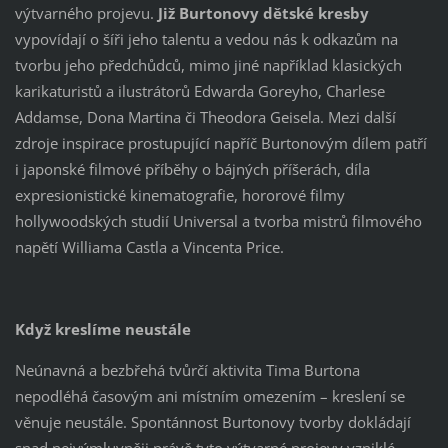
výtvarného projevu.
Již Burtonovy dětské kresby
vypovídají o šíři jeho talentu a vedou nás k odkazům na
tvorbu jeho předchůdců, mimo jiné například klasických
karikaturistů a ilustrátorů Edwarda Goreyho, Charlese
Addamse, Dona Martina či Theodora Geisela. Mezi další
zdroje inspirace prostupující napříč Burtonovým dílem patří
i japonské filmové příběhy o bájných příšerách, díla
expresionistické kinematografie, hororové filmy
hollywoodských studií Universal a tvorba mistrů filmového
napětí Williama Castla a Vincenta Price.
Když kreslíme neustále
Neúnavná a bezbřehá tvůrčí aktivita Tima Burtona
nepodléhá časovým ani místním omezením – kreslení se
věnuje neustále. Spontánnost Burtonovy tvorby dokládají
snad nejvýmluvněji právě tyto výtvarné projevy vzniklé