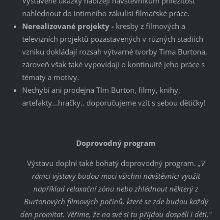
Vystavené ukázky nabízejí návštěvníkům příležitost
nahlédnout do intimního zákulisí filmařské práce.
Nerealizované projekty -
kresby z filmových a
televizních projektů pozastavených v různých stadiích
vzniku dokládají rozsah výtvarné tvorby Tima Burtona,
zároveň však také vypovídají o kontinuitě jeho práce s
tématy a motivy.
Nechybí ani prodejna TIm Burton, filmy, knihy,
artefakty...hračky.. doporučujeme vzít s sebou dětičky!
Doprovodný program
Výstavu doplní také bohatý doprovodný program.
„V
rámci výstavy budou moci všichni návštěvníci využít
například relaxační zónu nebo zhlédnout některý z
Burtonových filmových počinů, které se zde budou každý
den promítat. Věříme, že na své si tu přijdou dospělí i děti,"