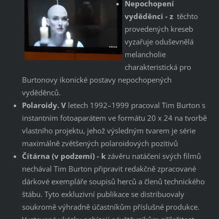
Nepochopení
vyděděnci - z
těchto
provedených kreseb
vyzařuje oduševnělá
melancholie
charakteristická pro
Burtonovy ikonické postavy nepochopených
vyděděnců.
Polaroidy. V
letech 1992–1999 pracoval Tim Burton s
instantním fotoaparátem ve formátu 20 x 24 na tvorbě
vlastního projektu, jehož výsledným tvarem je série
maximálně zvětšených polaroidových pozitivů
Čítárna (v podzemí) - k
závěru natáčení svých filmů
nechával Tim Burton připravit redakčně zpracované
dárkové exempláře soupisů herců a členů technického
štábu. Tyto exkluzivní publikace se distribuovaly
soukromě výhradně účastníkům příslušné produkce.