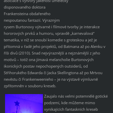
asociace s výtvory jakéhosi umělecky
disponovaného doktora
Frankensteina obdařeného
nespoutanou fantazií. Výrazným
rysem Burtonovy výtvarné i filmové tvorby je interakce
hororových prvků a humoru, vpravdě „karnevalová“
tematika, v níž se snoubí komedie s groteskou a jež je
přítomná v řadě jeho projektů, od Batmana až po Alenku v
říši divů (2010). Snad nejvýraznější a nejznámější z jeho
motivů – totiž ona jímavá melancholie Burtonových
ikonických postav nepochopených outsiderů, od
Střihorukého Edwarda či Jacka Skellingtona až po Mrtvou
nevěstu či Frankenweenieho – je na výstavě výmluvně
zpřítomněn v souboru kreseb.
Zaujalo nás velmi potemnělé gotické
podzemí, kde můžeme mimo
vynikajících fantaskních kreseb