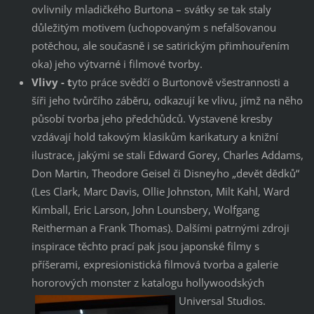
ovlivnily mladičkého Burtona – svátky se tak staly
důležitým motivem (uchopovaným s nefalšovanou
potěchou, ale současně i se satirickým přimhouřením
oka) jeho výtvarné i filmové tvorby.
Vlivy - t
yto práce svědčí o Burtonově všestrannosti a
šíři jeho tvůrčího záběru, odkazují ke vlivu, jímž na něho
působí tvorba jeho předchůdců. Vystavené kresby
vzdávají hold takovým klasikům karikatury a knižní
ilustrace, jakými se stali Edward Gorey, Charles Addams,
Don Martin, Theodore Geisel či Disneyho „devět dědků“
(Les Clark, Marc Davis, Ollie Johnston, Milt Kahl, Ward
Kimball, Eric Larson, John Lounsbery, Wolfgang
Reitherman a Frank Thomas). Dalšími patrnými zdroji
inspirace těchto prací pak jsou japonské filmy s
příšerami, expresionistická filmová tvorba a galerie
hororových monster z katalogu hollywoodských
Universal Studios.