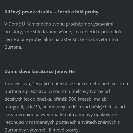
Klíčový prvek vizuálu – černé a bílé pruhy
V Domě U Kamenného zvonu procházíme výstavními
prostory, kde shledáváme všude, i na oblecích průvodců
černé a bílé pruhy jako charakteristický znak světa TIma
Burtona.
Dáme slovo kurátorce Jenny He
Tato výstava, čerpající materiál ze soukromého archivu Tima
Burtona a představující souhrn umělcovy tvorby od
dětských let do dneška, přináší 500 kreseb, maleb,
fotografií, skicářů, animovaných děl a sochařských instalací
se zaměřením na výtvarná témata a motivy opakovaně
rezonující v rozmanitých postavách a světech známých z
Burtonovy výtvarné i filmové tvorby.